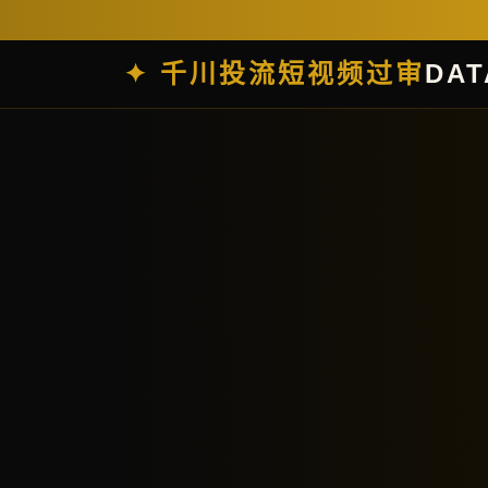
✦ 千川投流短视频过审
DAT