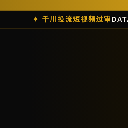
✦ 千川投流短视频过审
DAT