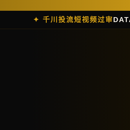
✦ 千川投流短视频过审
DAT