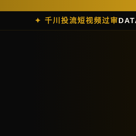
✦ 千川投流短视频过审
DAT