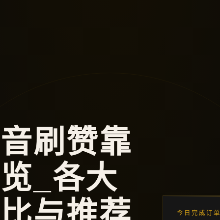
抖音刷赞靠
览_各大
对比与推荐
今日完成订