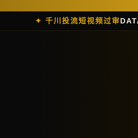
✦ 千川投流短视频过审
DAT